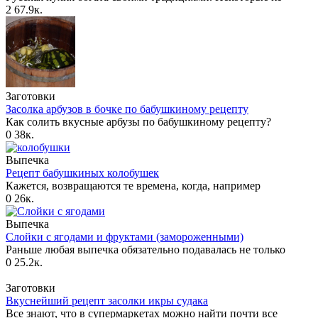
2
67.9к.
Заготовки
Засолка арбузов в бочке по бабушкиному рецепту
Как солить вкусные арбузы по бабушкиному рецепту?
0
38к.
Выпечка
Рецепт бабушкиных колобушек
Кажется, возвращаются те времена, когда, например
0
26к.
Выпечка
Слойки с ягодами и фруктами (замороженными)
Раньше любая выпечка обязательно подавалась не только
0
25.2к.
Заготовки
Вкуснейший рецепт засолки икры судака
Все знают, что в супермаркетах можно найти почти все