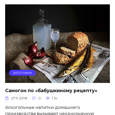
ЗАГОТОВКИ
Самогон по «бабушкиному рецепту»
27.11.2018
0
1.1к.
Алкогольные напитки домашнего
производства вызывают неоднозначную